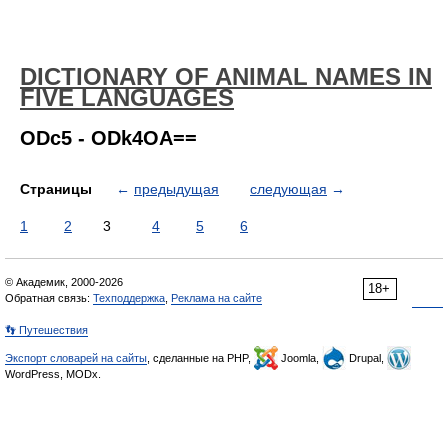
DICTIONARY OF ANIMAL NAMES IN
FIVE LANGUAGES
ODc5 - ODk4OA==
Страницы
←
предыдущая
следующая
→
1
2
3
4
5
6
© Академик, 2000-2026
18+
Обратная связь:
Техподдержка
,
Реклама на сайте
👣 Путешествия
Экспорт словарей на сайты
, сделанные на PHP,
Joomla,
Drupal,
WordPress, MODx.